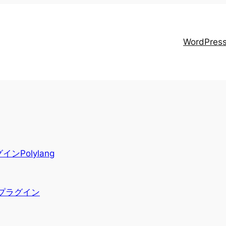
WordPr
ンPolylang
プラグイン